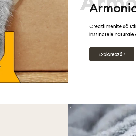
Armo
Armoni
Creații menite să sti
instinctele naturale a
Explorează >