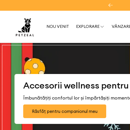
Sariți și
 – RĂSFĂȚAȚI-VĂ ANIMALUL!
săriți la
conținut
NOU VENIT
EXPLORARE
VÂNZARE
Accesorii wellness pentru p
Îmbunătățiți confortul lor și împărtășiți momente 
Răsfăț pentru companionul meu