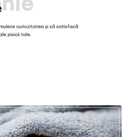
nie
e
muleze curiozitatea și să satisfacă
le pisicii tale.