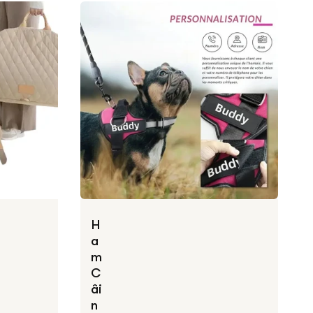
H
a
m
C
âi
n