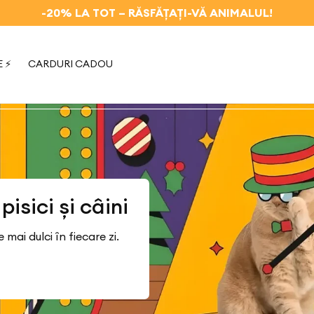
-20% LA TOT (COD: WELCOME20)
 ⚡
CARDURI CADOU
isici și câini
mai dulci în fiecare zi.