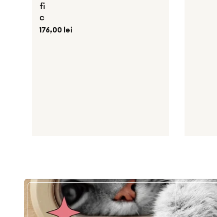
fi
c
Preț
176,00 lei
obișnuit