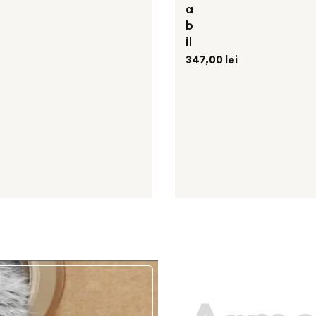
a
b
il
Preț
347,00 lei
obișnuit