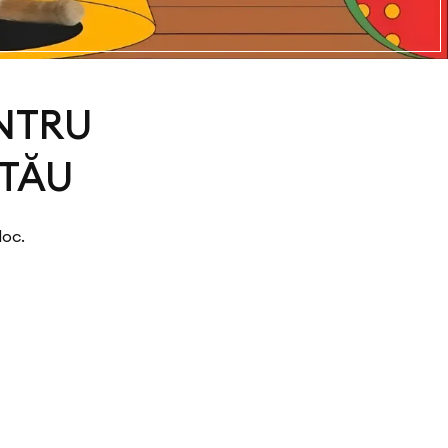
ENTRU
 TĂU
loc.